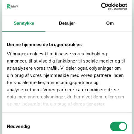
INFORMATION
MASALTA PLADEVIBRATOR
130KG MED FREM OG TILBAGE
Samtykke
Detaljer
Om
FUNKTION.
Denne hjemmeside bruger cookies
En stærk kompakt pladevibrator produceret af
Masalta, der siden 2005 har været på det danske
Vi bruger cookies til at tilpasse vores indhold og
marked.
annoncer, til at vise dig funktioner til sociale medier og til
RC Holm A/S er ene distributør og her igennem er
at analysere vores trafik. Vi deler også oplysninger om
man sikret reservedele ud i fremtiden.
din brug af vores hjemmeside med vores partnere inden
Maskinen er udstyret med helvalset bundplade, anti-
for sociale medier, annonceringspartnere og
Vis mere
vibrations håndtag, beskyttelsesramme med
analysepartnere. Vores partnere kan kombinere disse
løftefæstne samt kørehjul. Endvidere er den forberedt
data med andre oplysninger, du har givet dem, eller som
til montering af en vulkanplade. Den er perfekt til
de har indsamlet fra din brug af deres tjenester.
Vægt
130 kg
stampning af indkørsler. Både til underlag samt den
færdige belægning når vulkanplade er monteret. Nem
Samtykkevalg
at håndtere og komme rundt med da den er udstyret
Nødvendig
ANMELDELSER
med frem/tilbage funktion.