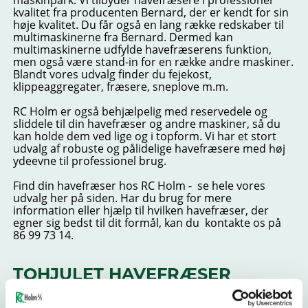
maskinpark. Vi tilbyder havefræsere i professionel
kvalitet fra producenten Bernard, der er kendt for sin
høje kvalitet. Du får også en lang række redskaber til
multimaskinerne fra Bernard. Dermed kan
multimaskinerne udfylde havefræserens funktion,
men også være stand-in for en række andre maskiner.
Blandt vores udvalg finder du fejekost,
klippeaggregater, fræsere, sneplove m.m.
RC Holm er også behjælpelig med reservedele og
sliddele til din havefræser og andre maskiner, så du
kan holde dem ved lige og i topform. Vi har et stort
udvalg af robuste og pålidelige havefræsere med høj
ydeevne til professionel brug.
Find din havefræser hos RC Holm - se hele vores
udvalg her på siden. Har du brug for mere
information eller hjælp til hvilken havefræser, der
egner sig bedst til dit formål, kan du kontakte os på
86 99 73 14.
TOHJULET HAVEFRÆSER