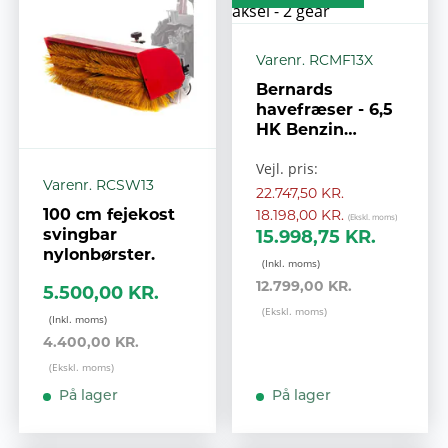
Varenr. RCMF13X
Bernards
havefræser - 6,5
HK Benzin
Elstart- PTO
Vejl. pris:
aksel - 2 gear
Varenr. RCSW13
22.747,50 KR.
100 cm fejekost
18.198,00 KR.
svingbar
15.998,75 KR.
nylonbørster.
12.799,00 KR.
5.500,00 KR.
4.400,00 KR.
På lager
På lager