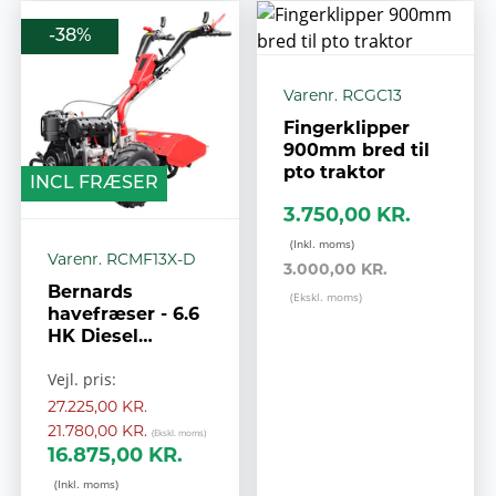
-38%
Varenr. RCGC13
Fingerklipper
900mm bred til
pto traktor
INCL FRÆSER
3.750,00 KR.
Varenr. RCMF13X-D
3.000,00 KR.
Bernards
havefræser - 6.6
HK Diesel
Elstart- PTO
Vejl. pris:
aksel - 2 gear
27.225,00 KR.
21.780,00 KR.
16.875,00 KR.