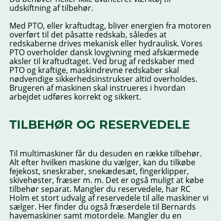
udskiftning af tilbehør.
Med PTO, eller kraftudtag, bliver energien fra motoren
overført til det påsatte redskab, således at
redskaberne drives mekanisk eller hydraulisk. Vores
PTO overholder dansk lovgivning med afskærmede
aksler til kraftudtaget. Ved brug af redskaber med
PTO og kraftige, maskindrevne redskaber skal
nødvendige sikkerhedsinstrukser altid overholdes.
Brugeren af maskinen skal instrueres i hvordan
arbejdet udføres korrekt og sikkert.
TILBEHØR OG RESERVEDELE
Til multimaskiner får du desuden en række tilbehør.
Alt efter hvilken maskine du vælger, kan du tilkøbe
fejekost, sneskraber, snekædesæt, fingerklipper,
skivehøster, fræser m. m. Det er også muligt at købe
tilbehør separat. Mangler du reservedele, har RC
Holm et stort udvalg af reservedele til alle maskiner vi
sælger. Her finder du også fræserdele til Bernards
havemaskiner samt motordele. Mangler du en