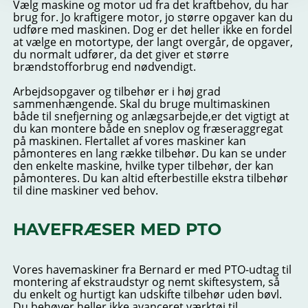
Vælg maskine og motor ud fra det kraftbehov, du har
brug for. Jo kraftigere motor, jo større opgaver kan du
udføre med maskinen. Dog er det heller ikke en fordel
at vælge en motortype, der langt overgår, de opgaver,
du normalt udfører, da det giver et større
brændstofforbrug end nødvendigt.
Arbejdsopgaver og tilbehør er i høj grad
sammenhængende. Skal du bruge multimaskinen
både til snefjerning og anlægsarbejde,er det vigtigt at
du kan montere både en sneplov og fræseraggregat
på maskinen. Flertallet af vores maskiner kan
påmonteres en lang række tilbehør. Du kan se under
den enkelte maskine, hvilke typer tilbehør, der kan
påmonteres. Du kan altid efterbestille ekstra tilbehør
til dine maskiner ved behov.
HAVEFRÆSER MED PTO
Vores havemaskiner fra Bernard er med PTO-udtag til
montering af ekstraudstyr og nemt skiftesystem, så
du enkelt og hurtigt kan udskifte tilbehør uden bøvl.
Du behøver heller ikke avanceret værktøj til