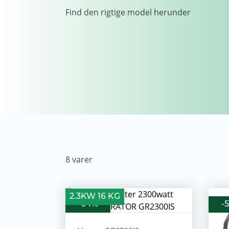
Find den rigtige model herunder
8
varer
2.3KW 16 KG
-64%
-