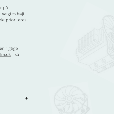
er på
t vægtes højt.
ekt prioriteres.
en rigtige
lm.dk
– så