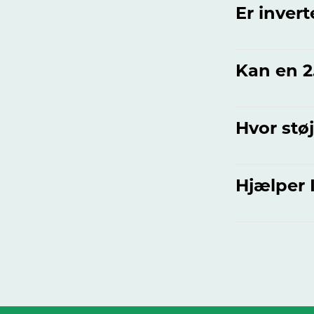
Er invert
Kan en 2
Hvor stø
Hjælper 