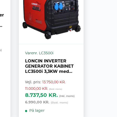
er
Varenr. LC3500i
LONCIN INVERTER
GENERATOR KABINET
LC3500i 3,3KW med
elstart.
Vejl. pris:
13.750,00 KR.
11.000,00 KR.
8.737,50 KR.
6.990,00 KR.
På lager