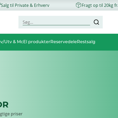
Salg til Private & Erhverv
Fragt op til 20kg f
v/Utv & Mc
El produkter
Reservedele
Restsalg
OR
gtige priser