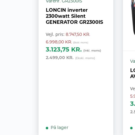
Varenr. GR2300IS
LONCIN inverter
2300watt Silent
GENERATOR GR2300IS
Vejl. pris:
8.747,50 KR.
6.998,00 KR.
3.123,75 KR.
2.499,00 KR.
Va
L
A
Ve
5.
3
2.
På lager