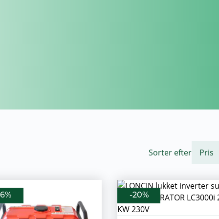
Sorter efter
56%
-20%