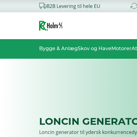
B2B Levering til hele EU
Bygge & Anlæg
Skov og Have
Motorer
At
LONCIN GENERAT
Loncin generator til ydersk konkurrencedy