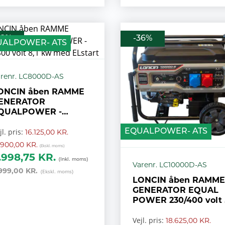
38%
-36%
UALPOWER- ATS
renr. LC8000D-AS
ONCIN åben RAMME
ENERATOR
QUALPOWER -
30/400 volt 8,1 kw
jl. pris:
EQUALPOWER- ATS
ed ELstart
16.125,00 KR.
.900,00 KR.
.998,75 KR.
Varenr. LC10000D-AS
999,00 KR.
LONCIN åben RAMME
GENERATOR EQUAL
POWER 230/400 volt 
kW med ELstart
Vejl. pris:
18.625,00 KR.