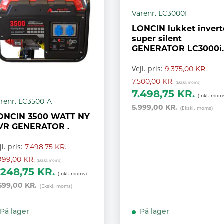
Varenr. LC3000I
LONCIN lukket invert
super silent
GENERATOR LC3000i
2,5 KW 230V
Vejl. pris:
9.375,00 KR.
7.500,00 KR.
7.498,75 KR.
renr. LC3500-A
5.999,00 KR.
ONCIN 3500 WATT NY
VR GENERATOR .
jl. pris:
7.498,75 KR.
999,00 KR.
.248,75 KR.
599,00 KR.
På lager
På lager