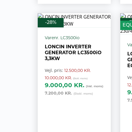
-28%
-
EQ
Varenr. LC3500io
Va
LONCIN INVERTER
GENERATOR LC3500iO
L
3,3KW
G
E
Vejl. pris:
12.500,00 KR.
2
Ve
m
10.000,00 KR.
9.000,00 KR.
12
9
7.200,00 KR.
7.