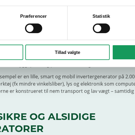
N GENERATOR
nerkendt producent af benzin­drevne
generatorer
med fokus
Præferencer
Statistik
d, ydeevne og mobilitet. Sortimentet spænder typisk fra 2.00
 lydsvage kuffertmodeller (inverter) til kraftigere åbne
orer.
en generator eller et nødstrømsanlæg, er Loncin et sikkert 
Tillad valgte
er er oplagte til camping, sommerhus og events, mens de s
effekt til byggeplads og professionel brug.
sempel er en lille, smart og mobil invertergenerator på 2.0
rktøj (fx mindre vinkelsliber), lys og elektronik som comput
rne er konstrueret til nem transport og lav vægt – samtidig
SIKRE OG ALSIDIGE
RATORER