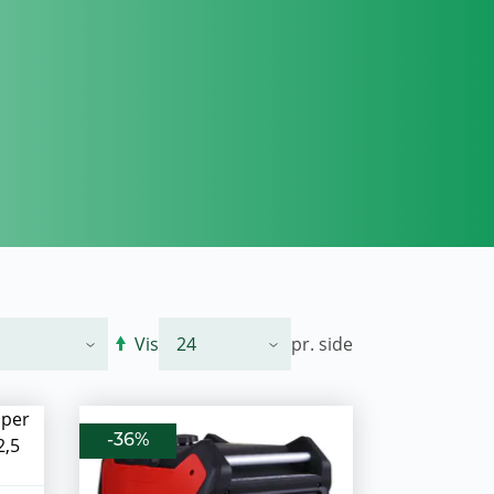
Vis
pr. side
-36%