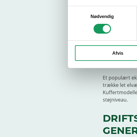
LONCI
Samtykkevalg
Loncin er en a
Nødvendig
driftssikkerhe
– fra kompakte,
rammegenerat
Skal du bruge 
Afvis
invertermodell
leverer stabil 
Et populært ek
trække let elvæ
Kuffertmodelle
støjniveau.
DRIFT
GENE