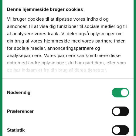
Denne hjemmeside bruger cookies
Vi svarer alle mails inden for senest 3 hverdage.
Vi bruger cookies til at tilpasse vores indhold og
Kontakt mail:
info@rcholm.dk
annoncer, til at vise dig funktioner til sociale medier og til
EL Scooter & ATV:
m@rcholm.dk
at analysere vores trafik. Vi deler også oplysninger om
din brug af vores hjemmeside med vores partnere inden
Lager:
lager@rcholm.dk
for sociale medier, annonceringspartnere og
Bogholderi:
bogholderi@rcholm.dk
analysepartnere. Vores partnere kan kombinere disse
data med andre oplysninger, du har givet dem, eller som
Åbningstider:
de har indsamlet fra din brug af deres tjenester.
Mandag til Fredag: 08.00 til 12.00 og 13.00 til 16.00
Telefonåbningstid:
Mandag til Fredag 08.00 til 12.00 og 13.00 til 15.00
Samtykkevalg
Nødvendig
BANK OPLYSNINGER
Præferencer
Sparekassen Kronjylland
Statistik