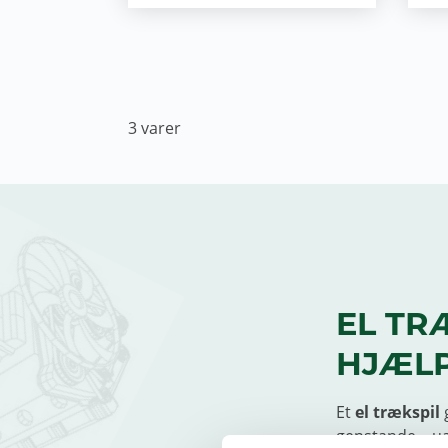
3
varer
EL TR
HJÆLP
Et
el trækspil
g
genstande – u