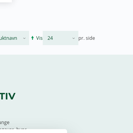
Vis
pr. side
TIV
tunge
pgaver, hvor