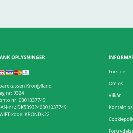
ANK OPLYSNINGER
INFORMA
Forside
Om os
parekassen Kronjylland
eg nr: 9324
Vilkår
onto nr: 0001037749
BAN-nr.: DK5393240001037749
Kontakt os
WIFT-kode: KRONDK22
Cookiepoli
Fortrydels