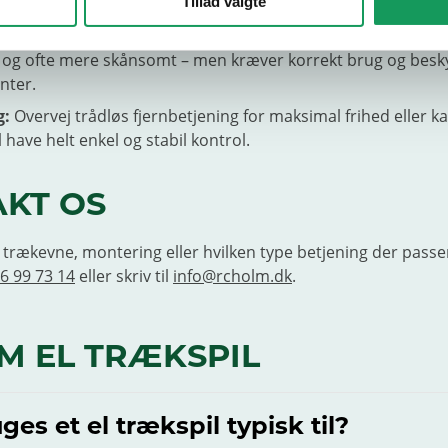
Tillad valgte
r syntetisk reb:
Wire er robust og tåler slid; syntetisk reb er
 og ofte mere skånsomt – men kræver korrekt brug og besk
nter.
g:
Overvej trådløs fjernbetjening for maksimal frihed eller ka
l have helt enkel og stabil kontrol.
KT OS
m trækevne, montering eller hvilken type betjening der passer
6 99 73 14
eller skriv til
info@rcholm.dk
.
M EL TRÆKSPIL
es et el trækspil typisk til?