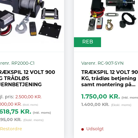
REB
renr. RP2000-C1
Varenr. RC-907-SYN
RÆKSPIL 12 VOLT 900
TRÆKSPIL 12 VOLT 9
G TRÅDLØS
KG, trådløs betjening
JERNBETJENING
samt montering på
styr, TIL ATV,
1.750,00 KR.
jl. pris:
2.500,00 KR.
SKOVVOGN MM 15 M
000,00 KR.
1.400,00 KR.
.618,75 KR.
295,00 KR.
Restordre
Udsolgt