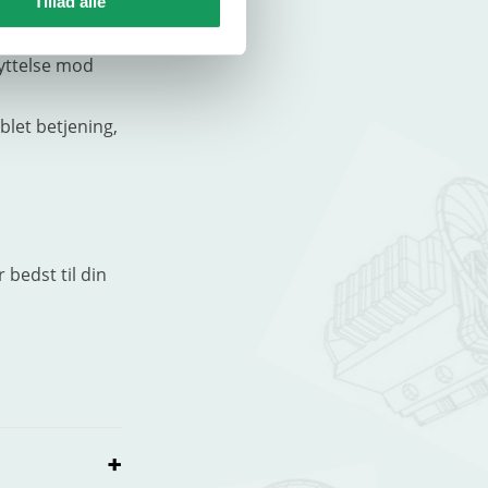
Tillad alle
 lettere at
yttelse mod
blet betjening,
 bedst til din