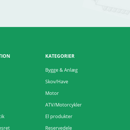
TION
KATEGORIER
Bygge & Anlæg
Skov/Have
Motor
ATV/Motorcykler
tik
El produkter
esret
Reservedele