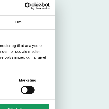
v, bl.a.
lafhængigt).
IL?
Om
r du skal.
or at stå i
 medier og til at analysere
nden for sociale medier,
vogne, hvor
e oplysninger, du har givet
Marketing
 med friktion
ri, kabler og