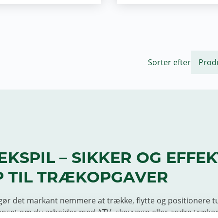
Sorter efter
ÆKSPIL – SIKKER OG EFFEK
 TIL TRÆKOPGAVER
ør det markant nemmere at trække, flytte og positionere 
anset om du arbejder med ATV, skovvogn eller andre træko