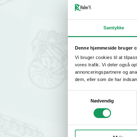
håndkraft ikke 
løsninger med 
HVORF
Samtykke
Mere kon
Denne hjemmeside bruger c
Bedre si
Vi bruger cookies til at tilpas
sikker af
vores trafik. Vi deler også 
Fleksibe
annonceringspartnere og anal
træk og s
dem, eller som de har indsaml
Samtykkevalg
VÆLG 
Nødvendig
Trækevne
kræver m
Strøm (12