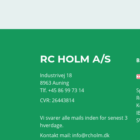
RC HOLM A/S
B
Industrivej 18
8963 Auning
Tlf. +45 86 99 73 14
S
R
CVR: 26443814
K
I
Vi svarer alle mails inden for senest 3
S
hverdage.
Kontakt mail:
info@rcholm.dk