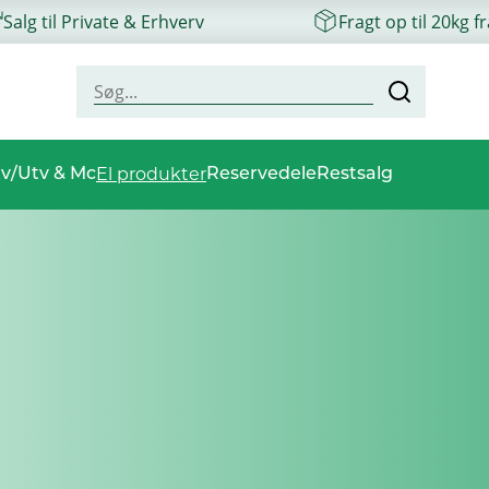
Salg til Private & Erhverv
Fragt op til 20kg f
El produkter
v/Utv & Mc
Reservedele
Restsalg