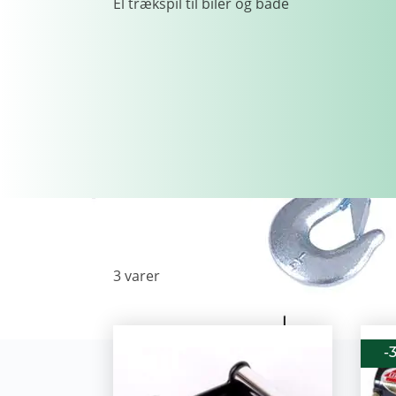
El trækspil til biler og både
3
varer
-