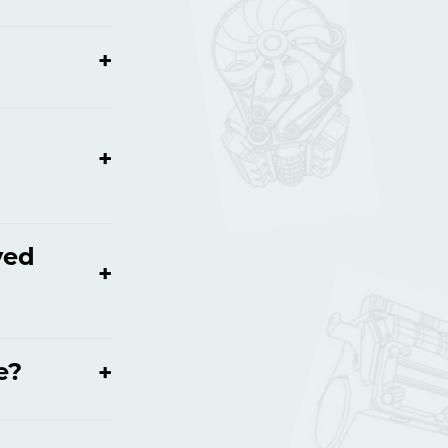
ved
e?