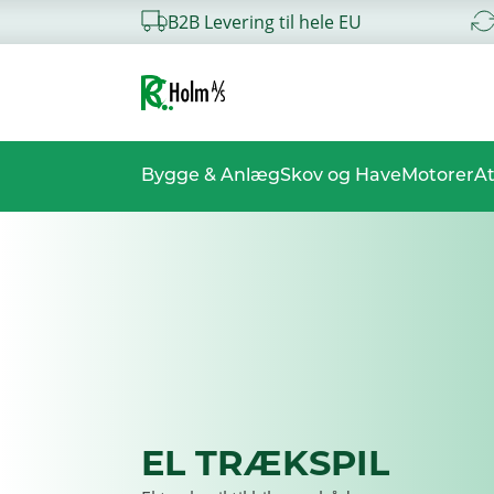
B2B Levering til hele EU
Bygge & Anlæg
Skov og Have
Motorer
At
EL TRÆKSPIL