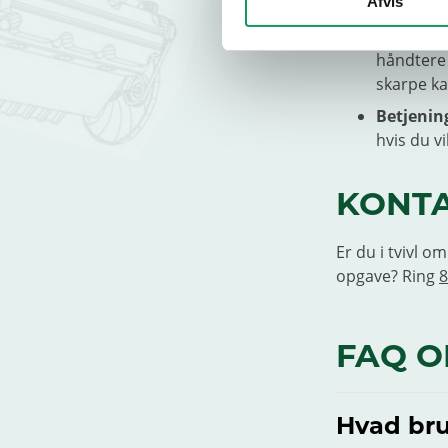
sikring.
Afvis
Wire elle
håndtere
skarpe ka
Betjenin
hvis du vi
KONTA
Er du i tvivl o
opgave? Ring
8
FAQ O
Hvad brug