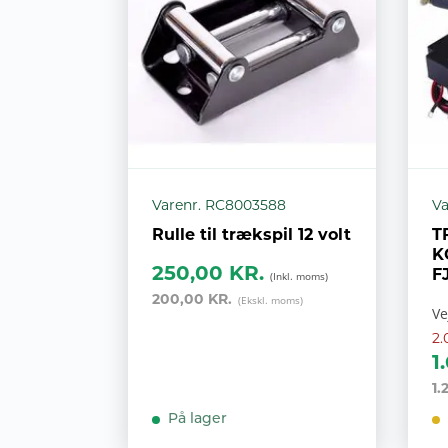
Varenr. RC8003588
Va
Rulle til trækspil 12 volt
T
K
250,00 KR.
F
200,00 KR.
Ve
2.
1
1.
På lager