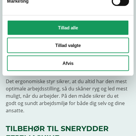
Marketing
Cramer fejemaskine har en elmotor på 82V, hvilket
sikrer både en hurtig snerydning samt en støjsvag
oplevelse. Den børsteløse motor sikrer, at en Cramer
fejemaskine er effektiv og vedligeholdelsesfri.
Tillad alle
En Cramer fejemaskine er en snerydder fejemaskine
Tillad valgte
af højeste kvalitet. Den er et værktøj, du ikke kan
undvære, når først du har prøvet den. En Cramer
fejemaskine holder i mange år og sikrer dig effektiv og
Afvis
stabil snerydning hele vintersæsonen igennem.
Det ergonomiske styr sikrer, at du altid har den mest
optimale arbejdsstilling, så du skåner ryg og led mest
muligt, når du arbejder. På den måde sikrer du et
godt og sundt arbejdsmiljø for både dig selv og dine
ansatte.
TILBEHØR TIL SNERYDDER