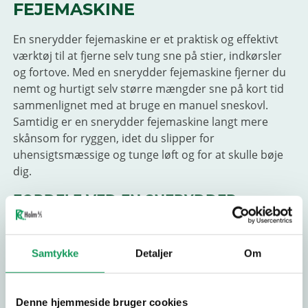
FEJEMASKINE
En snerydder fejemaskine er et praktisk og effektivt
værktøj til at fjerne selv tung sne på stier, indkørsler
og fortove. Med en snerydder fejemaskine fjerner du
nemt og hurtigt selv større mængder sne på kort tid
sammenlignet med at bruge en manuel sneskovl.
Samtidig er en snerydder fejemaskine langt mere
skånsom for ryggen, idet du slipper for
uhensigtsmæssige og tunge løft og for at skulle bøje
dig.
FORDELE VED EN SNERYDDER
FEJEMASKINE:
Du sparer tid, som kan bruges på andre
Samtykke
Detaljer
Om
værdiskabende aktiviteter
Du skåner ryggen og slipper for tunge løft
Denne hjemmeside bruger cookies
Snerydder fejemaskinen er ideel til større