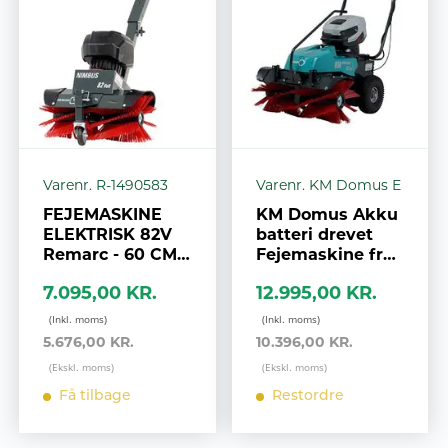
Varenr. R-1490583
Varenr. KM Domus E
FEJEMASKINE
KM Domus Akku
ELEKTRISK 82V
batteri drevet
Remarc - 60 CM
Fejemaskine fra
KOST - KOMPAKT
Cramer/Remarc
7.095,00 KR.
12.995,00 KR.
DESIGN -
kompakt og
SNEKKEDREV.
robust, Tysk
kvalitet
5.676,00 KR.
10.396,00 KR.
Få tilbage
Restordre