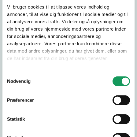
mængder sne
Vi bruger cookies til at tilpasse vores indhold og
annoncer, til at vise dig funktioner til sociale medier og til
Kan bruges til både indkørsler, fortove og stier
at analysere vores trafik. Vi deler også oplysninger om
Kører på batteri og er dermed støjsvag
din brug af vores hjemmeside med vores partnere inden
for sociale medier, annonceringspartnere og
I Danmark er der faste regler for, hvornår et fortov
analysepartnere. Vores partnere kan kombinere disse
eller en offentligt tilgængelig sti skal være ryddet for
data med andre oplysninger, du har givet dem, eller som
sne. Hvis du arbejder som vicevært og skal rundt til
de har indsamlet fra din brug af deres tjenester.
flere forskellige ejendomme for at rydde sne, kan en
snerydder fejemaskine være et godt valg, så du skal
bruge mindst muligt tid på at feje sneen væk. På den
Samtykkevalg
Nødvendig
måde kan du nå omkring flere steder på kortere tid,
og du minimerer risikoen for, at der sker ulykker på
grund af sneglatte stier og fortove.
Præferencer
CRAMER FEJEMASKINE
Statistik
Vi har flere forskellige modeller snerydder
fejemaskiner fra det populære mærke Cramer. En