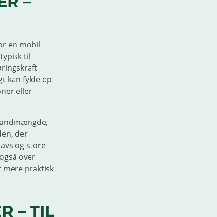
ER –
for en mobil
ypisk til
øringskraft
gt kan fylde op
ner eller
g vandmængde,
den, der
navs og store
 også over
t mere praktisk
 – TIL