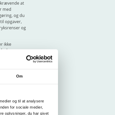
dskrævende at
er med
gøring, og du
til opgaver,
tryksrenser og
r ikke
ér, hvor
eder, hvor
ger, man
gså arbejder
r
generatorer
.
Om
r under
olie
. Og
 & anlæg
.
 medier og til at analysere
nden for sociale medier,
R
e oplysninger, du har givet