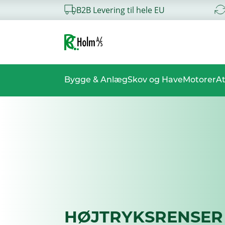
B2B Levering til hele EU
Bygge & Anlæg
Skov og Have
Motorer
At
HØJTRYKSRENSER