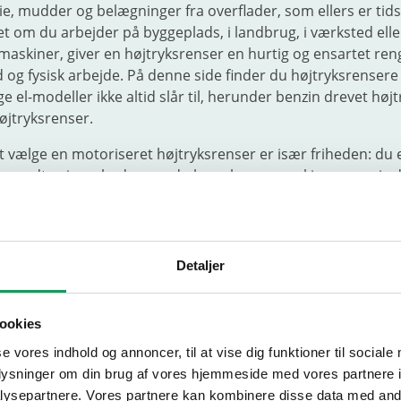
olie, mudder og belægninger fra overflader, som ellers er ti
t om du arbejder på byggeplads, i landbrug, i værksted ell
 maskiner, giver en højtryksrenser en hurtig og ensartet ren
 og fysisk arbejde. På denne side finder du højtryksrensere 
e el-modeller ikke altid slår til, herunder benzin drevet høj
øjtryksrenser.
t vælge en motoriseret højtryksrenser er især friheden: du e
rømudtag i nærheden, og du kan placere maskinen præcis d
år. Det er relevant ved større arealer, mobile opgaver og st
grænset eller upraktisk. Samtidig er det ofte disse løsnin
ngøringsopgaverne er tunge og tilbagevendende. Hvis du o
nødstrøm på pladsen, kan du se relaterede løsninger unde
Detaljer
r og vedligehold af udstyr kan du finde relevante produkte
ookies
flere maskinkategorier til bygge- og anlæg, kan du gå til
bygge
se vores indhold og annoncer, til at vise dig funktioner til sociale
oplysninger om din brug af vores hjemmeside med vores partnere i
KAN EN HØJTRYKSRENSE
ysepartnere. Vores partnere kan kombinere disse data med andr