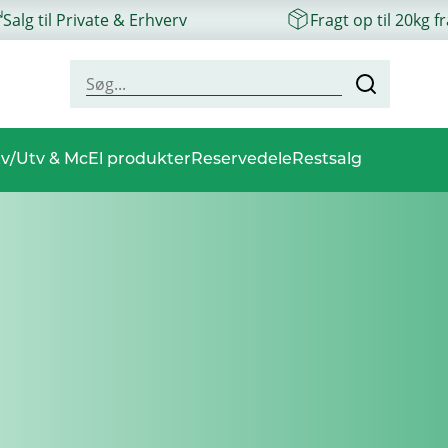
Salg til Private & Erhverv
Fragt op til 20kg f
v/Utv & Mc
El produkter
Reservedele
Restsalg