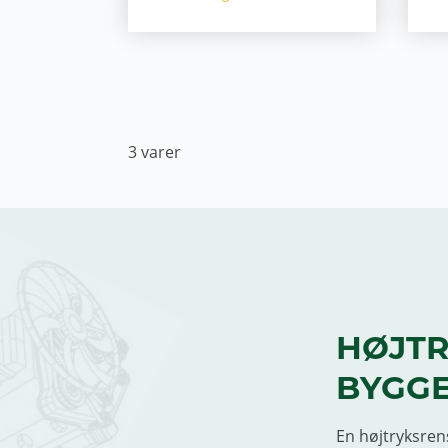
3
varer
HØJTR
BYGGE
En højtryksrens