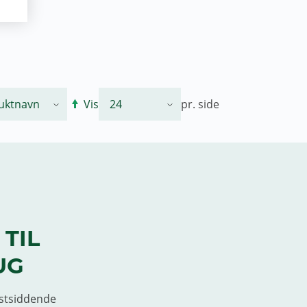
Vis
pr. side
TIL
UG
fastsiddende