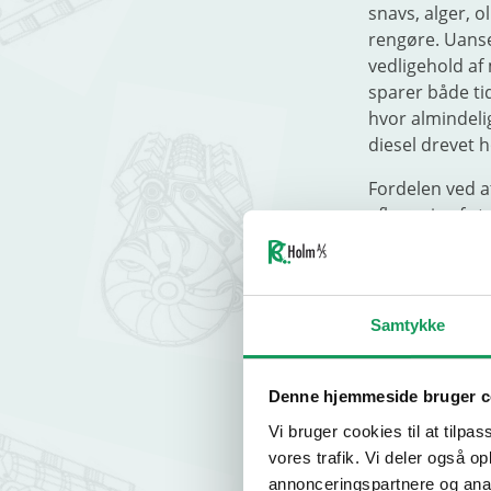
snavs, alger, 
rengøre. Uanse
vedligehold af
sparer både tid
hvor almindelig
diesel drevet h
Fordelen ved a
afhængig af st
arbejdet foreg
strømmen er be
vælger, når re
med strøm og 
Samtykke
Til smøremidle
Denne hjemmeside bruger c
hvis du vil se 
Vi bruger cookies til at tilpas
vores trafik. Vi deler også 
HVAD 
annonceringspartnere og anal