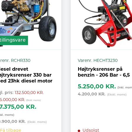
illingsvare
renr. RCHR330
Varenr. HECHT3230
iesel drevet
Højtryksrenser på
øjtryksrenser 330 bar
benzin - 206 Bar - 6,5
ed 23hk diesel motor
5.250,00 KR.
jl. pris:
132.500,00 KR.
4.200,00 KR.
6.000,00 KR.
7.375,00 KR.
.900,00 KR.
Få tilbage
Udsolgt