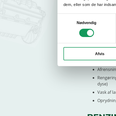
BRUGE
dem, eller som de har indsaml
Samtykkevalg
En højtryksrens
Nødvendig
maskiner, køre
vandmængde ka
vigtigste er at
Mange vælger m
rengøring i om
Afvis
Rengøring
Afrensnin
Rengøring
dyse)
Vask af l
Oprydning