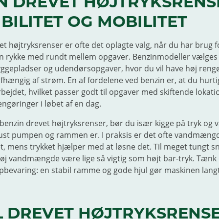
N DREVET HØJTRYKSRENS
IBILITET OG MOBILITET
et højtryksrenser er ofte det oplagte valg, når du har brug 
an rykke med rundt mellem opgaver. Benzinmodeller vælges t
byggepladser og udendørsopgaver, hvor du vil have høj reng
fhængig af strøm. En af fordelene ved benzin er, at du hurti
bejdet, hvilket passer godt til opgaver med skiftende lokatio
ngøringer i løbet af en dag.
benzin drevet højtryksrenser, bør du især kigge på tryk o
ust pumpen og rammen er. I praksis er det ofte vandmæng
et, mens trykket hjælper med at løsne det. Til meget tungt s
høj vandmængde være lige så vigtig som højt bar-tryk. Tænk
pbevaring: en stabil ramme og gode hjul gør maskinen lang
L DREVET HØJTRYKSRENSER