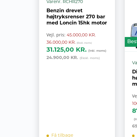
Varenr. RCHR270
Benzin drevet
højtryksrenser 270 bar
med Loncin 15hk motor
Vejl. pris:
45.000,00 KR.
36.000,00 KR.
Best
31.125,00 KR.
24.900,00 KR.
Va
D
h
m
Ve
10
8
69
Få tilbage