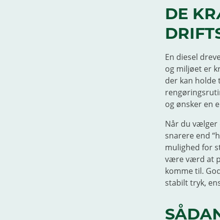
DE KR
DRIFT
En diesel dreve
og miljøet er 
der kan holde t
rengøringsrutin
og ønsker en e
Når du vælger 
snarere end “h
mulighed for st
være værd at pr
komme til. God
stabilt tryk, e
SÅDAN