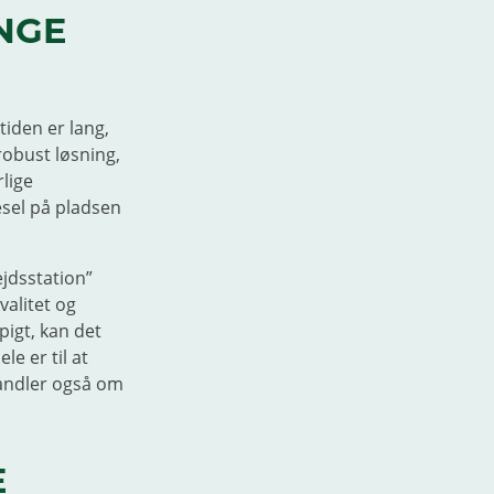
NGE
tiden er lang,
robust løsning,
rlige
esel på pladsen
ejdsstation”
alitet og
pigt, kan det
le er til at
handler også om
E