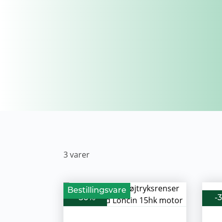
3
varer
Bestillingsvare
-30%
-