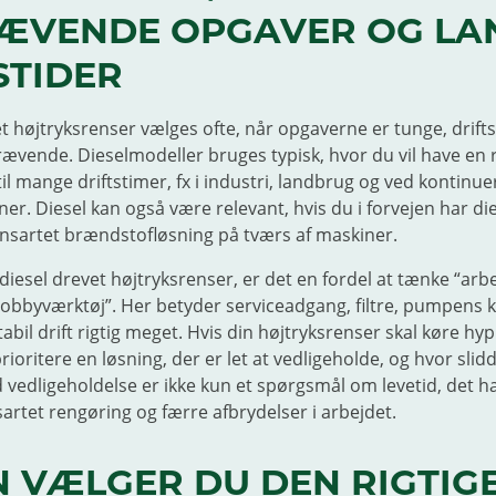
ÆVENDE OPGAVER OG LA
STIDER
t højtryksrenser vælges ofte, når opgaverne er tunge, drifts
krævende. Dieselmodeller bruges typisk, hvor du vil have en 
il mange driftstimer, fx i industri, landbrug og ved kontinue
er. Diesel kan også være relevant, hvis du i forvejen har di
nsartet brændstofløsning på tværs af maskiner.
diesel drevet højtryksrenser, er det en fordel at tænke “arb
obbyværktøj”. Her betyder serviceadgang, filtre, pumpens kv
abil drift rigtig meget. Hvis din højtryksrenser skal køre hyp
ioritere en løsning, der er let at vedligeholde, og hvor slidde
 vedligeholdelse er ikke kun et spørgsmål om levetid, det 
nsartet rengøring og færre afbrydelser i arbejdet.
 VÆLGER DU DEN RIGTIG