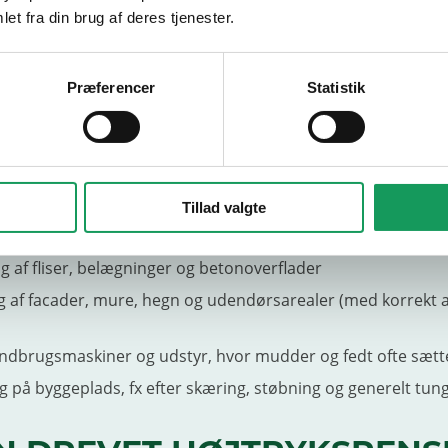
S TIL?
et fra din brug af deres tjenester.
er kan bruges til alt fra rengøring af beton og fliser til afre
Præferencer
Statistik
tøjer og udstyr. Med den rigtige dyse, korrekt tryk og pass
n du både lave grov afrensning og mere skånsom rengøri
 matche opgaven, så du ikke beskadiger materialer, pakninger
otoriserede modeller, fordi de ofte er velegnede til længer
råder, hvor man ikke lige kan rulle en forlængerledning ud.
Tillad valgte
 af entreprenørmaskiner, redskaber og vogne efter arbejd
g af fliser, belægninger og betonoverflader
 af facader, mure, hegn og udendørsarealer (med korrekt 
andbrugsmaskiner og udstyr, hvor mudder og fedt ofte sætte
 på byggeplads, fx efter skæring, støbning og generelt tun