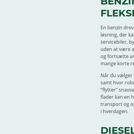
BENZI
FLEKS
En benzin drev
løsning, der k
servicebiler, 
uden at være a
og fortsætte ar
mange korte re
Når du vælger 
samt hvor rob
“flytter” snavs
flader kan en 
transport og o
i hverdagen.
DIESE