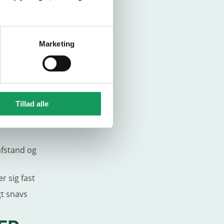
nsning af
Marketing
ende
ng. Det
 eller lak.
e driftstid og
Tillad alle
e
afstand og
r sig fast
gt snavs