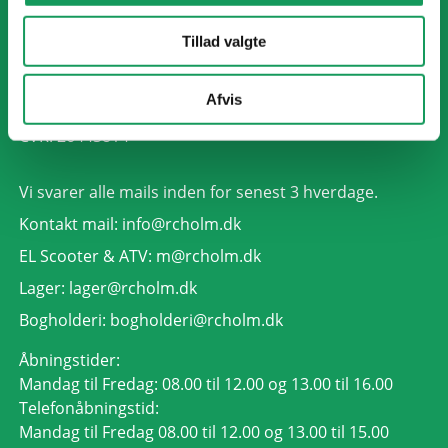
RC HOLM A/S
Tillad valgte
Industrivej 18
8963 Auning
Afvis
Tlf. +45 86 99 73 14
CVR: 26443814
Vi svarer alle mails inden for senest 3 hverdage.
Kontakt mail:
info@rcholm.dk
EL Scooter & ATV:
m@rcholm.dk
Lager:
lager@rcholm.dk
Bogholderi:
bogholderi@rcholm.dk
Åbningstider:
Mandag til Fredag: 08.00 til 12.00 og 13.00 til 16.00
Telefonåbningstid:
Mandag til Fredag 08.00 til 12.00 og 13.00 til 15.00