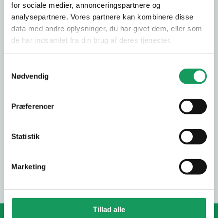
Titel
*
for sociale medier, annonceringspartnere og
analysepartnere. Vores partnere kan kombinere disse
data med andre oplysninger, du har givet dem, eller som
de har indsamlet fra din brug af deres tjenester.
Anmeldelse
*
Samtykkevalg
Nødvendig
Præferencer
Statistik
SEND ANMELDELSE
Marketing
Tillad alle