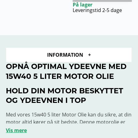
På lager
Leveringstid 2-5 dage
INFORMATION
OPNÅ OPTIMAL YDEEVNE MED
15W40 5 LITER MOTOR OLIE
HOLD DIN MOTOR BESKYTTET
OG YDEEVNEN I TOP
Med vores 15w40 5 liter Motor Olie kan du sikre, at din
motor altid kører på sit bedste. Denne motorolie er
specielt designet til at opretholde en god ydeevne og
Vis mere
beskytte din motor mod slid og skader.