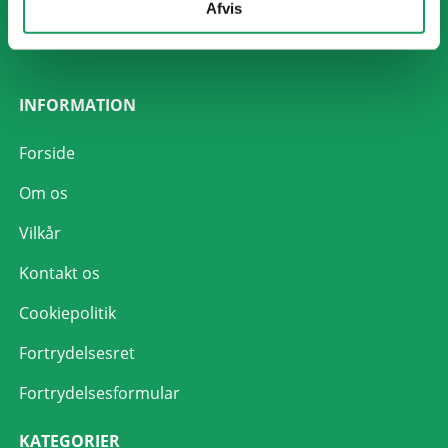
Afvis
IBAN-nr.: DK5393240001037749
SWIFT-kode: KRONDK22
INFORMATION
Forside
Om os
Vilkår
Kontakt os
Cookiepolitik
Fortrydelsesret
Fortrydelsesformular
KATEGORIER