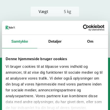
EFFEKTIV SMØRING FOR EN
Vægt
5 kg
JÆVN KØRSEL
Vores 15w40 Motor Olie sikrer en effektiv smøring af
motoren, hvilket resulterer i en jævn kørsel og
ANMELDELSER
reduceret friktion. Dette bidrager til forbedret
brændstofeffektivitet og mindre belastning på
Samtykke
Detaljer
Om
motoren.
KOMPATIBEL MED
Denne hjemmeside bruger cookies
FORSKELLIGE KØRETØJER
RC HOLM A/S
Vi bruger cookies til at tilpasse vores indhold og
Denne 15w40 Motor Olie er velegnet til brug i
annoncer, til at vise dig funktioner til sociale medier og til
forskellige typer af køretøjer, herunder personbiler,
at analysere vores trafik. Vi deler også oplysninger om
Industrivej 18
varevogne og mindre lastbiler. Uanset hvilken type
din brug af vores hjemmeside med vores partnere inden
8963 Auning
køretøj du har, kan du stole på denne motorolie til at
for sociale medier, annonceringspartnere og
Tlf. +45 86 99 73 14
levere pålidelig ydeevne og beskyttelse.
analysepartnere. Vores partnere kan kombinere disse
CVR: 26443814
Klik her for at se vores udvalg af
olieprodukter
. Vælg
data med andre oplysninger, du har givet dem, eller som
den rette olie til dit køretøj og opnå optimal ydeevne
de har indsamlet fra din brug af deres tjenester.