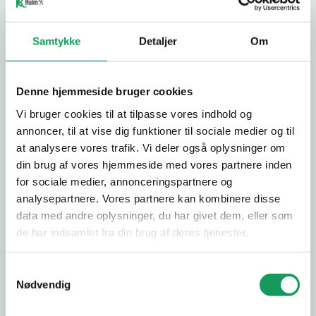
×
SKRIV EN ANMELDELSE
Samtykke
Detaljer
Om
Kvalitet
*
Denne hjemmeside bruger cookies
Værdi
*
Vi bruger cookies til at tilpasse vores indhold og
annoncer, til at vise dig funktioner til sociale medier og til
at analysere vores trafik. Vi deler også oplysninger om
Pris
*
din brug af vores hjemmeside med vores partnere inden
for sociale medier, annonceringspartnere og
analysepartnere. Vores partnere kan kombinere disse
data med andre oplysninger, du har givet dem, eller som
Fulde navn
*
de har indsamlet fra din brug af deres tjenester.
Samtykkevalg
Nødvendig
E-mail
*