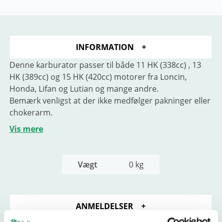
INFORMATION
Denne karburator passer til både 11 HK (338cc) , 13
HK (389cc) og 15 HK (420cc) motorer fra Loncin,
Honda, Lifan og Lutian og mange andre.
Bemærk venligst at der ikke medfølger pakninger eller
chokerarm.
Mål mellem monteringshuller: 53 mm
Vis mere
Åbning mod luftfilter: 30 mm
Åbning mod cylinder: 27 mm
Vægt
0 kg
ANMELDELSER