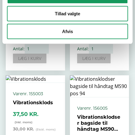
støtter
112,00 KR.
123,75 KR.
Tillad valgte
99,00 KR.
Afvis
På lager
På lager
Antal:
Antal:
LÆG I KURV
LÆG I KURV
Varenr. 155003
Vibrationsklods
Varenr. 156005
37,50 KR.
Vibrationsklodse
r bagside til
30,00 KR.
håndtag MS90