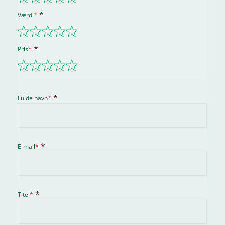
Transporthjul
Ja
Værdi
*
Plademål
530 x 500 mm
Pris
*
Fulde navn
*
E-mail
*
Titel
*