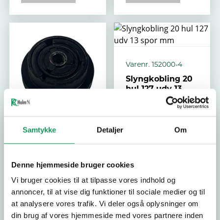
Varenr. 152000-4
Slyngkobling 20
hul 127 udv 13
spor mm
750,00 KR.
Samtykke
Detaljer
Om
Varenr. 152000-1
600,00 KR.
Slyngkobling19,
05 hul, 127 udv 13
Denne hjemmeside bruger cookies
spor mm
Vi bruger cookies til at tilpasse vores indhold og
750,00 KR.
annoncer, til at vise dig funktioner til sociale medier og til
at analysere vores trafik. Vi deler også oplysninger om
600,00 KR.
din brug af vores hjemmeside med vores partnere inden