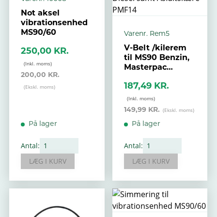
Not aksel
vibrationsenhed
MS90/60
Varenr. Rem5
V-Belt /kilerem
250,00 KR.
til MS90 Benzin,
Masterpac
200,00 KR.
PCR4025 og
187,49 KR.
PCR5030 Diesel
samt
Asfaltskære
149,99 KR.
PMF14
På lager
På lager
Antal:
Antal:
LÆG I KURV
LÆG I KURV