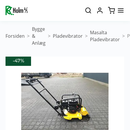
Bygge
Masalta
Forsiden
&
Pladevibrator
P
Pladevibrator
Anlæg
G
-47%