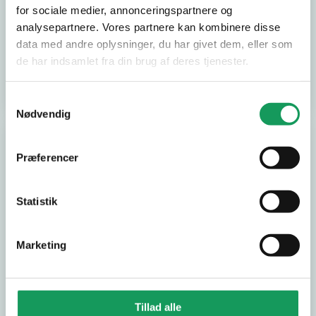
for sociale medier, annonceringspartnere og
analysepartnere. Vores partnere kan kombinere disse
På lager
Restordre
data med andre oplysninger, du har givet dem, eller som
de har indsamlet fra din brug af deres tjenester.
Antal:
Antal:
LÆG I KURV
LÆG I KURV
Samtykkevalg
Nødvendig
-11%
Præferencer
Varenr. 154000
Vibrationsbox
Statistik
MS90
3.090,00 KR.
Varenr. 153002
Marketing
Vibrationsklodse
2.472,00 KR.
r bundplade
MS50/60/90/100
bredde 40 mmx
Tillad alle
Vejl. pris:
ø55 2x m10x22
140,00 KR.