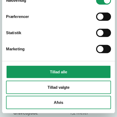
Nødvendig
Oliealarm
ja
nedfældelig
Præferencer
Kabine
ROBS TAG (er
tilkøb)
Statistik
Dobbelt pumper
19,4L/min, 2
Marketing
Hydrauliksystem
udtag på arm
styret via pedal
200 bar
Tillad alle
Gummibælter
Transmission
700mm
Tillad valgte
Joystick
2
Lys
ja 1 på arm
Afvis
Gravedybde
1,2 meter