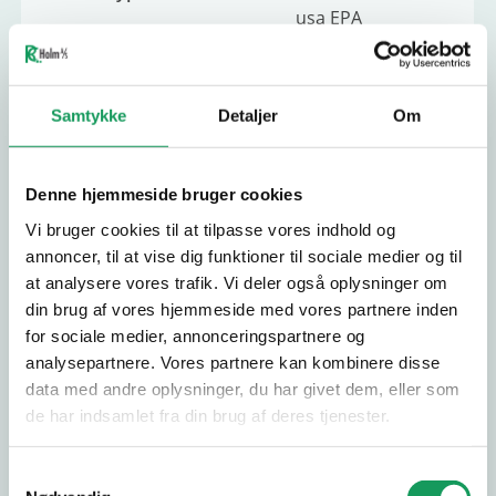
monteret med fodpedal styret dobbelt hydrauliske
usa EPA
udtag på arm, til evt pælebor ,oprydningshammer .
godkendt.
skovklo og andet hydraulisk udstyr.
Slagvolumen [cm3]
302
Leveringsinfo :
Samtykke
Detaljer
Om
Leveres KLAR TIL BRUG.
Startsystem
Elektrisk start
Klargjort påfyldt med motorolie og hydraulik olie
opstartet og testet .
Nominel effekt [kW]
7/3600
Denne hjemmeside bruger cookies
Max Hastighed
1,8 km/h
Vi bruger cookies til at tilpasse vores indhold og
annoncer, til at vise dig funktioner til sociale medier og til
Benzin min
at analysere vores trafik. Vi deler også oplysninger om
Brændstoftype
92ron eller
din brug af vores hjemmeside med vores partnere inden
aspen 4takt .
for sociale medier, annonceringspartnere og
Brændstofkapacitet
analysepartnere. Vores partnere kan kombinere disse
5,5 liter
[L]
data med andre oplysninger, du har givet dem, eller som
de har indsamlet fra din brug af deres tjenester.
Olietype
hydraulik
Samtykkevalg
Oliekapacitet [L]
8 liter